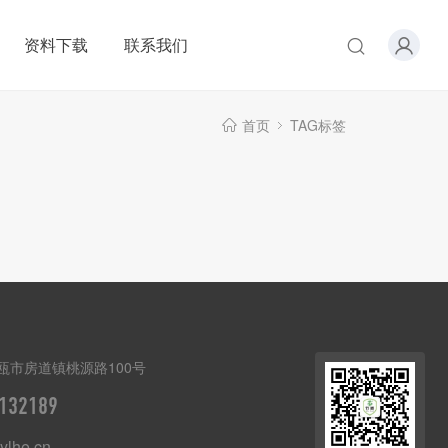
资料下载
联系我们
首页
TAG标签
瓯市房道镇桃源路100号
132189
lhe.cn