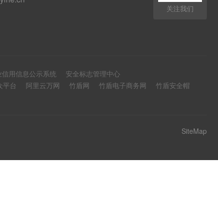
关注我们
业信用信息公示系统
安全标志管理中心
众平台
阿里云万网
竹盾网
竹盾电子商务网
竹盾安全帽
SiteMap