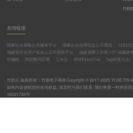
竹帽
友情链接
国家社会保险公共服务平台
国家企业信用信息公示系统
1233
福建省社会用户实名认证和授权平台
福建省网上办事大厅-福建政
竹编帽
西部数码官网
三丰云
易优EyouCms
Tag标签大全
竹韵云 版权所有：竹盾电子商务Copyright © 2017-2025 YLHE.CN
如有内容侵犯您的合法权益, 请及时与我们联系, 我们将第一时间安排删除。联系
16021735号