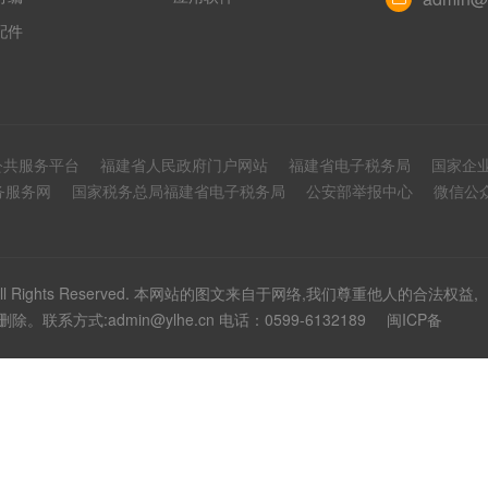
配件
3公共服务平台
福建省人民政府门户网站
福建省电子税务局
国家企
务服务网
国家税务总局福建省电子税务局
公安部举报中心
微信公
 All Rights Reserved. 本网站的图文来自于网络,我们尊重他人的合法权益,
方式:admin@ylhe.cn 电话：0599-6132189
闽ICP备