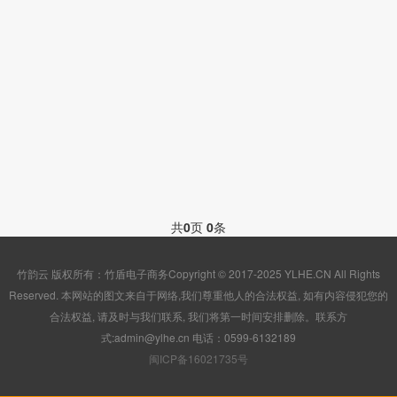
共
0
页
0
条
竹韵云 版权所有：竹盾电子商务Copyright © 2017-2025 YLHE.CN All Rights
Reserved. 本网站的图文来自于网络,我们尊重他人的合法权益, 如有内容侵犯您的
合法权益, 请及时与我们联系, 我们将第一时间安排删除。联系方
式:admin@ylhe.cn 电话：0599-6132189
闽ICP备16021735号